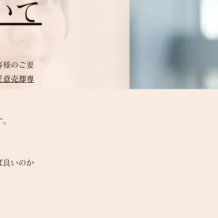
いて
客様のご要
任意売却専
す。
ば良いのか