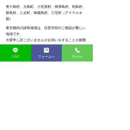
青ケ島村、
大島町
、
小笠原村、
神津島村
、
利島村、
新島村
、
八丈町
、
御蔵島村
、
三宅村
（アイウエオ
順）
東京都内の諸島地域は、任意売却のご相談が難しい
地域です。
大変申し訳ございませんがお伺いをすることが困難
です。
お電話でのご相談のみであれば承ります。
LINE
フォームへ
Phone
神奈川県内の任意売却は株式会社ファ
インエステートへご相談ください！
任意売却の相談がしたいけれど「なかなか相談をし
ていい悩んでしまう」という方は、じつはものすご
く多いです。
令和４年１月～１２月
神奈川県内の競売件数 ６７１件（
BIT不動産競売
物件情報サービス
より集計）
​東京都内の競売件数 ９３８件（
BIT不動産競売物
件情報サービス
より集計）