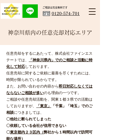
ご相談は完全無料です​
0120-574-701
神奈川県内の任意売却対応エリア
任意売却をするにあたって、株式会社ファインエス
テートでは、
「神奈川県内」でのご相談と活動に特
化して対応
しております。
任意売却に関するご依頼に最善を尽くすためには、
時間が限られているからです。
​また、お問い合わせの内容から
即日対応しなくては
ならないご相談が多い
のも理由の一つです。
ご相談や任意売却活動を、関東１都３県での活動は
しておりますが、
「東京」
「千葉」「埼玉」でのご
相談
につきましては、
〇他社に断られてしまった
〇依頼している会社が信用できない
〇
東京都内２３区内（
弊社から１時間以内で訪問可
能な場所）