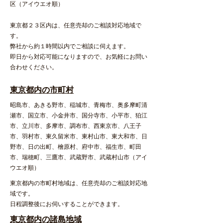
区（アイウエオ順）
東京都２３区内は、任意売却のご相談対応地域で
す。
弊社から約１時間以内でご相談に伺えます。
即日から対応可能になりますので、お気軽にお問い
合わせください。
​東京都内の市町村
昭島市
、
あきる野市、
稲城市
、
青梅市
、
奥多摩町
清
瀬市
、
国立市
、
小金井市
、
国分寺市
、
小平市
、
狛江
市、
立川市
、
多摩市
、
調布市、
西東京市、
八王子
市
、
羽村市
、
東久留米市
、
東村山市
、
東大和市
、
日
野市
、
日の出町
、
檜原村
、
府中市
、
福生市、
町田
市、
瑞穂町
、
三鷹市
、
武蔵野市
、
武蔵村山市
（アイ
ウエオ順）
東京都内の市町村地域は、任意売却のご相談対応地
域です。
日程調整後にお伺いすることができます。
東京都内の諸島地域